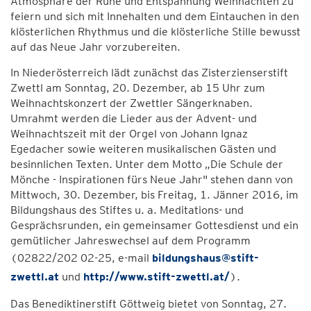
Atmosphäre der Ruhe und Entspannung Weihnachten zu
feiern und sich mit Innehalten und dem Eintauchen in den
klösterlichen Rhythmus und die klösterliche Stille bewusst
auf das Neue Jahr vorzubereiten.
In Niederösterreich lädt zunächst das Zisterzienserstift
Zwettl am Sonntag, 20. Dezember, ab 15 Uhr zum
Weihnachtskonzert der Zwettler Sängerknaben.
Umrahmt werden die Lieder aus der Advent- und
Weihnachtszeit mit der Orgel von Johann Ignaz
Egedacher sowie weiteren musikalischen Gästen und
besinnlichen Texten. Unter dem Motto „Die Schule der
Mönche - Inspirationen fürs Neue Jahr" stehen dann von
Mittwoch, 30. Dezember, bis Freitag, 1. Jänner 2016, im
Bildungshaus des Stiftes u. a. Meditations- und
Gesprächsrunden, ein gemeinsamer Gottesdienst und ein
gemütlicher Jahreswechsel auf dem Programm
(02822/202 02-25, e-mail
bildungshaus@stift-
zwettl.at
und
http://www.stift-zwettl.at/
).
Das Benediktinerstift Göttweig bietet von Sonntag, 27.