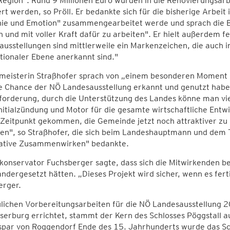
Region". Rund 9 Millionen Euro würden in die Renovierungsar
ert werden, so Pröll. Er bedankte sich für die bisherige Arbeit 
ie und Emotion" zusammengearbeitet werde und sprach die Bit
und mit voller Kraft dafür zu arbeiten". Er hielt außerdem fe
usstellungen sind mittlerweile ein Markenzeichen, die auch 
tionaler Ebene anerkannt sind."
eisterin Straßhofer sprach von „einem besonderen Moment und
 Chance der NÖ Landesausstellung erkannt und genutzt habe. D
forderung, durch die Unterstützung des Landes könne man vi
Initialzündung und Motor für die gesamte wirtschaftliche Entw
 Zeitpunkt gekommen, die Gemeinde jetzt noch attraktiver z
ren", so Straßhofer, die sich beim Landeshauptmann und dem 
ative Zusammenwirken" bedankte.
onservator Fuchsberger sagte, dass sich die Mitwirkenden ber
ndergesetzt hätten. „Dieses Projekt wird sicher, wenn es ferti
erger.
lichen Vorbereitungsarbeiten für die NÖ Landesausstellung 20
serburg errichtet, stammt der Kern des Schlosses Pöggstall 
spar von Roggendorf Ende des 15. Jahrhunderts wurde das Sc