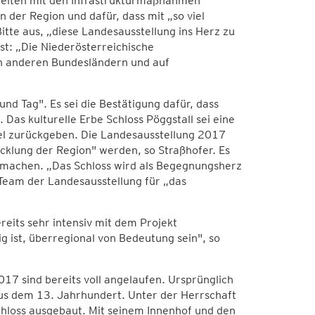
beiten mit den Infrastrukturmaßnahmen
in der Region und dafür, dass mit „so viel
te aus, „diese Landesausstellung ins Herz zu
st: „Die Niederösterreichische
in anderen Bundesländern und auf
 Tag". Es sei die Bestätigung dafür, dass
as kulturelle Erbe Schloss Pöggstall sei eine
el zurückgeben. Die Landesausstellung 2017
icklung der Region" werden, so Straßhofer. Es
u machen. „Das Schloss wird als Begegnungsherz
Team der Landesausstellung für „das
eits sehr intensiv mit dem Projekt
g ist, überregional von Bedeutung sein", so
17 sind bereits voll angelaufen. Ursprünglich
aus dem 13. Jahrhundert. Unter der Herrschaft
hloss ausgebaut. Mit seinem Innenhof und den