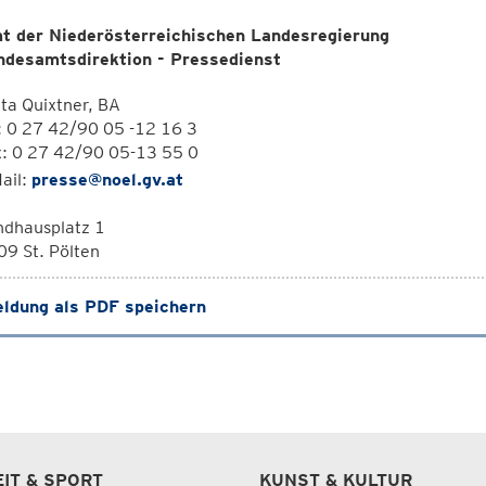
t der Niederösterreichischen Landesregierung
ndesamtsdirektion - Pressedienst
ta Quixtner, BA
: 0 27 42/90 05 -12 16 3
x: 0 27 42/90 05-13 55 0
ail:
presse@noel.gv.at
ndhausplatz 1
9 St. Pölten
ldung als PDF speichern
EIT & SPORT
KUNST & KULTUR