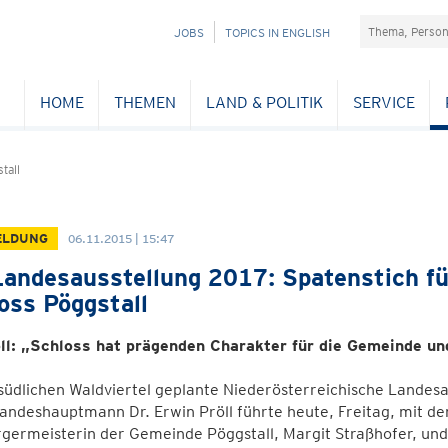
Suchefeld
NAVIGATION
JOBS
TOPICS IN ENGLISH
ÜBERSPRINGEN
HOME
THEMEN
LAND & POLITIK
SERVICE
tall
ELDUNG
06.11.2015 | 15:47
andesausstellung 2017: Spatenstich fü
oss Pöggstall
ll: „Schloss hat prägenden Charakter für die Gemeinde un
südlichen Waldviertel geplante Niederösterreichische Landesa
Landeshauptmann Dr. Erwin Pröll führte heute, Freitag, mit de
rgermeisterin der Gemeinde Pöggstall, Margit Straßhofer, u