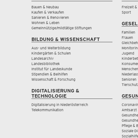
Bauen & Neubau
Freizeit 
Kaufen & Verkaufen
Sport
Sanieren & Renovieren
Wohnen & Leben
GESEL
Gemeinnützige/mildtätige Stiftungen
Familien
Frauen
BILDUNG & WISSENSCHAFT
Gleichbeh
Aus- und Weiterbildung
Monitorin
Kindergärten & Schulen
Jugend
Landesarchiv
Kinderbe
Landesbibliothek
Konsumen
Institut für Landeskunde
Menschen
Stipendien & Beihilfen
Niederlas
Wissenschaft & Forschung
Senioren
Tierschut
DIGITALISIERUNG &
TECHNOLOGIE
GESUN
Digitalisierung in Niederösterreich
Coronavi
Telekommunikation
Amtsarzt 
Gesundhei
Gesundhe
Pflege & 
Soziale D
Sozialhilf