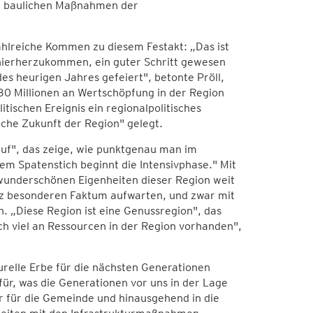
ie baulichen Maßnahmen der
ahlreiche Kommen zu diesem Festakt: „Das ist
 hierherzukommen, ein guter Schritt gewesen
es heurigen Jahres gefeiert", betonte Pröll,
0 Millionen an Wertschöpfung in der Region
ischen Ereignis ein regionalpolitisches
iche Zukunft der Region" gelegt.
auf", das zeige, wie punktgenau man im
sem Spatenstich beginnt die Intensivphase." Mit
 wunderschönen Eigenheiten dieser Region weit
nz besonderen Faktum aufwarten, und zwar mit
 „Diese Region ist eine Genussregion", das
h viel an Ressourcen in der Region vorhanden",
relle Erbe für die nächsten Generationen
für, was die Generationen vor uns in der Lage
er für die Gemeinde und hinausgehend in die