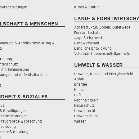
& Veranstaltungen
Kunst & Kultur
LAND- & FORSTWIRTSCH
LSCHAFT & MENSCHEN
Agrarstruktur, Boden, Güterwege
Forstwirtschaft
Jagd & Fischerei
andlung & Antidiskriminierung &
Landwirtschaft
g
Ländliche Entwicklung
Veterinär & Lebensmittelkontrolle
treuung
tenschutz
UMWELT & WASSER
 mit Behinderung
Umwelt-, Klima- und Energiebericht
sungs- und Aufenthaltsrecht
Abfall
Energie
z
Klima
Luft
DHEIT & SOZIALES
Nachhaltigkeit
rus
Naturschutz
& Bewilligungen
Umweltrecht
tseinrichtungen
Umweltschutz
itsvorsorge & Forschung
Wasser
Betreuung
ienste & Beratung
e