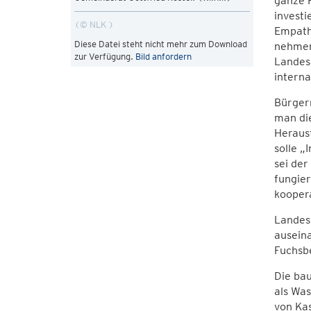
ganze 
investi
© NLK
Empath
Diese Datei steht nicht mehr zum Download
nehmen 
zur Verfügung.
Bild anfordern
Landesa
interna
Bürgerm
man die
Heraus
solle „
sei der
fungie
kooper
Landesk
auseina
Fuchsb
Die bau
als Was
von Ka