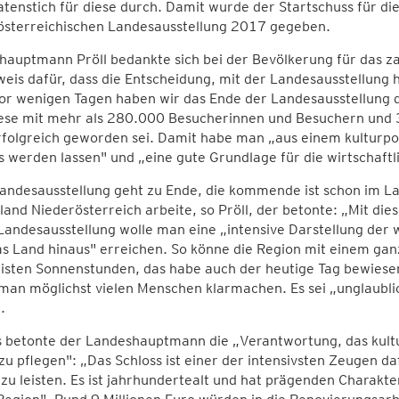
tenstich für diese durch. Damit wurde der Startschuss für d
österreichischen Landesausstellung 2017 gegeben.
auptmann Pröll bedankte sich bei der Bevölkerung für das z
eis dafür, dass die Entscheidung, mit der Landesausstellung
Vor wenigen Tagen haben wir das Ende der Landesausstellung d
iese mit mehr als 280.000 Besucherinnen und Besuchern und 3
folgreich geworden sei. Damit habe man „aus einem kulturpolit
s werden lassen" und „eine gute Grundlage für die wirtschaftl
andesausstellung geht zu Ende, die kommende ist schon im L
and Niederösterreich arbeite, so Pröll, der betonte: „Mit die
Landesausstellung wolle man eine „intensive Darstellung der
as Land hinaus" erreichen. So könne die Region mit einem ga
sten Sonnenstunden, das habe auch der heutige Tag bewiesen.
an möglichst vielen Menschen klarmachen. Es sei „unglaublic
.
 betonte der Landeshauptmann die „Verantwortung, das kultu
zu pflegen": „Das Schloss ist einer der intensivsten Zeugen da
zu leisten. Es ist jahrhundertealt und hat prägenden Charakt