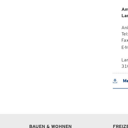
Am
La
Ani
Tel
Fa
E-M
La
310
Me
BAUEN & WOHNEN
FREIZ