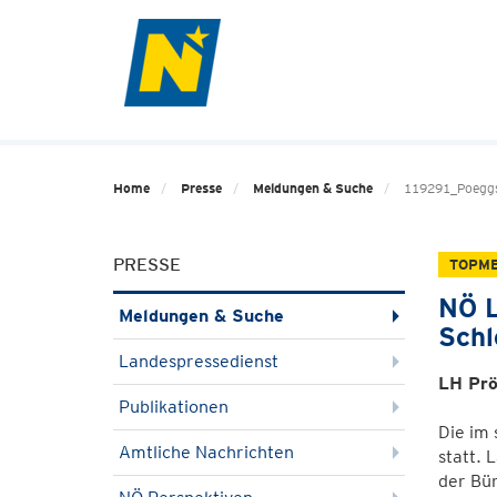
Home
Presse
Meldungen & Suche
119291_Poeggs
PRESSE
TOPM
NÖ L
Meldungen & Suche
Schl
Landespressedienst
LH Prö
Publikationen
Die im 
Amtliche Nachrichten
statt. 
der Bü