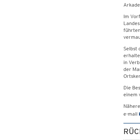
Arkade
Im Vor
Landes
führten
vermau
Selbst 
erhalte
in Verb
der Mar
Ortske
Die Bes
einem v
Nähere
e-mail
RÜC