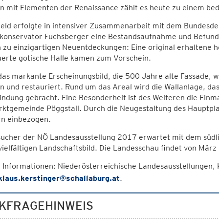
n mit Elementen der Renaissance zählt es heute zu einem bed
feld erfolgte in intensiver Zusammenarbeit mit dem Bundesd
konservator Fuchsberger eine Bestandsaufnahme und Befundu
 zu einzigartigen Neuentdeckungen: Eine original erhaltene h
erte gotische Halle kamen zum Vorschein.
das markante Erscheinungsbild, die 500 Jahre alte Fassade, 
n und restauriert. Rund um das Areal wird die Wallanlage, d
indung gebracht. Eine Besonderheit ist des Weiteren die Einma
ktgemeinde Pöggstall. Durch die Neugestaltung des Hauptplat
rn einbezogen.
ucher der NÖ Landesausstellung 2017 erwartet mit dem südli
ielfältigen Landschaftsbild. Die Landesschau findet von März
 Informationen: Niederösterreichische Landesausstellungen, 
klaus.kerstinger@schallaburg.at
.
KFRAGEHINWEIS