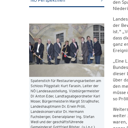
NÖ Perspektiven
den Spa
Nieder
Landesh
der Bew
ist." „
dass d
ganz er
Ereigni
„Eine L
Bundesl
dieser 
über d
Spatenstich für Restaurierungsarbeiten am
den mei
Schloss Pöggstall: Kurt Farasin, Leiter der
NÖ Landesausstellung, Vizebürgermeister
müsse m
DI Anton Eder, Landtagsabgeordneter Karl
so Pröll
Moser, Bürgermeisterin Margit Straßhofer,
Landeshauptmann Dr. Erwin Pröll,
Weiters
Landeskonservator Dr. Hermann
weiter 
Fuchsberger, Generalplaner Ing. Stefan
waren, 
Wedl und der geschäftsführende
Gemeinderat Gottfried Röster. (v.l.n.r.)