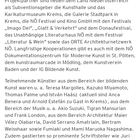
Projektpartner sind neben dem Land Niederösterreich
als Subventionsgeber die Kunsthalle und das
Karikaturmuseum Krems, die Galerie Stadtpark in
Krems, die NÖ Festival und Kino GmbH mit den Festivals
„Imago Dei", „Glatt & Verkehrt" und dem Donaufestival,
das Unabhängige Literaturhaus NÖ mit dem Festival
„Literatur & Wein" sowie das ORTE Architekturnetzwerk
NÖ. Langfristige Kooperationen gibt es auch mit dem NÖ
Dokumentationszentrum für Moderne Kunst in St. Pölten,
dem kunstraumarcade in Mödling, dem Kunstverein
Baden und der IG Bildende Kunst.
Teilnehmende Künstler aus dem Bereich der bildenden
Kunst waren u. a. Teresa Margolles, Kazuko Miyamoto,
Thomas Palme und István Haász (aktuell sind Anca
Benera und Arnold Estefán zu Gast in Krems), aus dem
Bereich der Musik u. a. Akio Suzuki, Tigran Mansurian
und Frank London, aus dem Bereich Architektur Maier
Vélez Olabarria, David Serrano Amatriain, Bertram
Weisshaar sowie Fumiaki und Mami Maruoka Nagashima.
Zudem gastierten so prominente Schriftsteller wie Juri