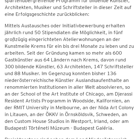
spartenübergreifende Programm für bildende Künstler,
Architekten, Musiker und Schriftsteller in dieser Zeit auf
eine Erfolgsgeschichte zurückblicken:
Mittels Austausches oder Initiativbewerbung erhalten
jährlich rund 50 Stipendiaten die Möglichkeit, in fünf
großzügig eingerichteten Atelierwohnungen an der
Kunstmeile Krems für ein bis drei Monate zu leben und zu
arbeiten. Seit der Gründung kamen so mehr als 600
Gastkünstler aus 64 Ländern nach Krems, davon rund
300 bildende Künstler, 63 Architekten, 147 Schriftsteller
und 88 Musiker. Im Gegenzug konnten bisher 136
niederösterreichische Künstler Auslandsaufenthalte an
renommierten Institutionen in aller Welt absolvieren, so
an der School of the Art Institute of Chicago, am Djerassi
Resident Artists Programm in Woodside, Kalifornien, an
der RMIT University in Melbourne, an der Nida Art Colony
in Litauen, an der ÖKKV in Örnsköldsvik, Schweden, an
den Custom House Studios in Westport, Irland, oder am
Budapesti Történeti Múzeum - Budapest Galéria.