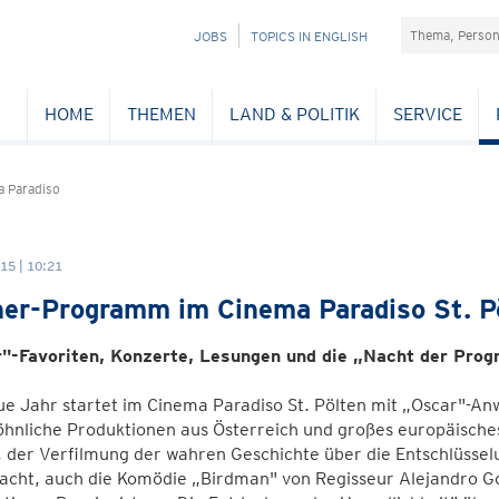
Suchefeld
NAVIGATION
JOBS
TOPICS IN ENGLISH
ÜBERSPRINGEN
HOME
THEMEN
LAND & POLITIK
SERVICE
 Paradiso
15 | 10:21
er-Programm im Cinema Paradiso St. P
"-Favoriten, Konzerte, Lesungen und die „Nacht der Pro
e Jahr startet im Cinema Paradiso St. Pölten mit „Oscar"-An
nliche Produktionen aus Österreich und großes europäisches 
 der Verfilmung der wahren Geschichte über die Entschlüsse
ht, auch die Komödie „Birdman" von Regisseur Alejandro Gonz