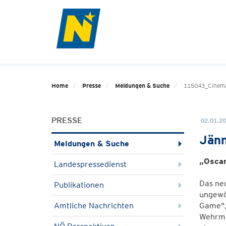
Home
Presse
Meldungen & Suche
115043_Cinema
PRESSE
02.01.20
Jänn
Meldungen & Suche
„Oscar
Landespressedienst
Das neu
Publikationen
ungewöh
Amtliche Nachrichten
Game",
Wehrmac