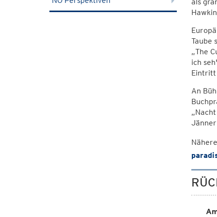
NÖ Perspektiven
als gra
Hawkin
Europäi
Taube s
„The Cu
ich seh
Eintri
An Bühn
Buchprä
„Nacht 
Jänner)
Nähere
paradi
RÜC
Am