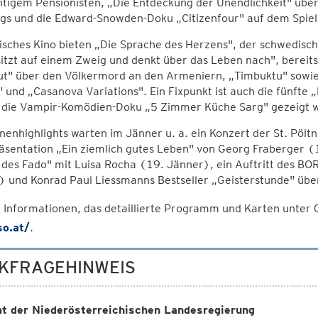
ntigem Pensionisten, „Die Entdeckung der Unendlichkeit" üb
gs und die Edward-Snowden-Doku „Citizenfour" auf dem Spiel
sches Kino bieten „Die Sprache des Herzens", der schwedisch
itzt auf einem Zweig und denkt über das Leben nach", bereit
t" über den Völkermord an den Armeniern, „Timbuktu" sowie d
" und „Casanova Variations". Ein Fixpunkt ist auch die fünfte
tt die Vampir-Komödien-Doku „5 Zimmer Küche Sarg" gezeigt w
enhighlights warten im Jänner u. a. ein Konzert der St. Pölt
sentation „Ein ziemlich gutes Leben" von Georg Fraberger (15
des Fado" mit Luisa Rocha (19. Jänner), ein Auftritt des BOR
 und Konrad Paul Liessmanns Bestseller „Geisterstunde" übe
 Informationen, das detaillierte Programm und Karten unte
so.at/
.
KFRAGEHINWEIS
t der Niederösterreichischen Landesregierung