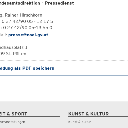
ndesamtsdirektion - Pressedienst
. Rainer Hirschkorn
: 0 27 42/90 05 - 12 17 5
x: 0 27 42/90 05-13 55 0
ail:
presse@noel.gv.at
ndhausplatz 1
9 St. Pölten
ldung als PDF speichern
EIT & SPORT
KUNST & KULTUR
& Veranstaltungen
Kunst & Kultur