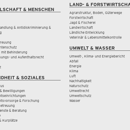
LAND- & FORSTWIRTSCH
LSCHAFT & MENSCHEN
Agrarstruktur, Boden, Güterwege
Forstwirtschaft
Jagd & Fischerei
andlung & Antidiskriminierung &
Landwirtschaft
g
Ländliche Entwicklung
Veterinär & Lebensmittelkontrolle
treuung
tenschutz
UMWELT & WASSER
 mit Behinderung
Umwelt-, Klima- und Energiebericht
sungs- und Aufenthaltsrecht
Abfall
Energie
z
Klima
Luft
DHEIT & SOZIALES
Nachhaltigkeit
rus
Naturschutz
& Bewilligungen
Umweltrecht
tseinrichtungen
Umweltschutz
itsvorsorge & Forschung
Wasser
Betreuung
ienste & Beratung
e
 & Kurplätze