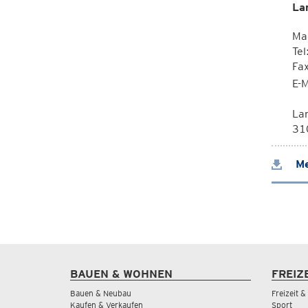
La
Mag
Tel
Fa
E-M
La
310
Me
BAUEN & WOHNEN
FREIZ
Bauen & Neubau
Freizeit 
Kaufen & Verkaufen
Sport