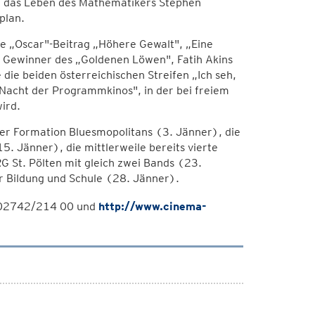
er das Leben des Mathematikers Stephen
plan.
e „Oscar"-Beitrag „Höhere Gewalt", „Eine
s Gewinner des „Goldenen Löwen", Fatih Akins
ie beiden österreichischen Streifen „Ich seh,
 „Nacht der Programmkinos", in der bei freiem
ird.
ner Formation Bluesmopolitans (3. Jänner), die
. Jänner), die mittlerweile bereits vierte
G St. Pölten mit gleich zwei Bands (23.
r Bildung und Schule (28. Jänner).
r 02742/214 00 und
http://www.cinema-