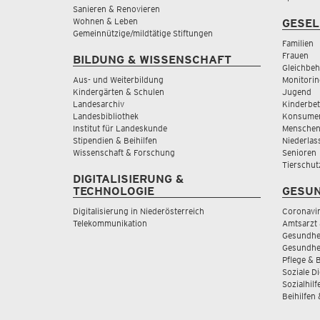
Sanieren & Renovieren
Wohnen & Leben
GESEL
Gemeinnützige/mildtätige Stiftungen
Familien
Frauen
BILDUNG & WISSENSCHAFT
Gleichbeh
Aus- und Weiterbildung
Monitorin
Kindergärten & Schulen
Jugend
Landesarchiv
Kinderbe
Landesbibliothek
Konsumen
Institut für Landeskunde
Menschen
Stipendien & Beihilfen
Niederlas
Wissenschaft & Forschung
Senioren
Tierschut
DIGITALISIERUNG &
TECHNOLOGIE
GESUN
Digitalisierung in Niederösterreich
Coronavi
Telekommunikation
Amtsarzt 
Gesundhei
Gesundhe
Pflege & 
Soziale D
Sozialhilf
Beihilfen