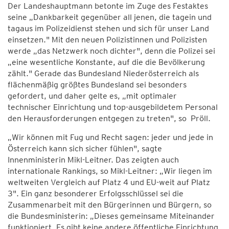
Der Landeshauptmann betonte im Zuge des Festaktes
seine „Dankbarkeit gegenüber all jenen, die tagein und
tagaus im Polizeidienst stehen und sich für unser Land
einsetzen." Mit den neuen Polizistinnen und Polizisten
werde „das Netzwerk noch dichter", denn die Polizei sei
„eine wesentliche Konstante, auf die die Bevölkerung
zählt." Gerade das Bundesland Niederösterreich als
flächenmäßig größtes Bundesland sei besonders
gefordert, und daher gelte es, „mit optimaler
technischer Einrichtung und top-ausgebildetem Personal
den Herausforderungen entgegen zu treten", so Pröll.
„Wir können mit Fug und Recht sagen: jeder und jede in
Österreich kann sich sicher fühlen", sagte
Innenministerin Mikl-Leitner. Das zeigten auch
internationale Rankings, so Mikl-Leitner: „Wir liegen im
weltweiten Vergleich auf Platz 4 und EU-weit auf Platz
3". Ein ganz besonderer Erfolgsschlüssel sei die
Zusammenarbeit mit den Bürgerinnen und Bürgern, so
die Bundesministerin: „Dieses gemeinsame Miteinander
funktioniert. Es gibt keine andere öffentliche Einrichtung,