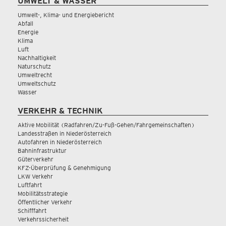
UMWELT & WASSER
Umwelt-, Klima- und Energiebericht
Abfall
Energie
Klima
Luft
Nachhaltigkeit
Naturschutz
Umweltrecht
Umweltschutz
Wasser
VERKEHR & TECHNIK
Aktive Mobilität (Radfahren/Zu-Fuß-Gehen/Fahrgemeinschaften)
Landesstraßen in Niederösterreich
Autofahren in Niederösterreich
Bahninfrastruktur
Güterverkehr
KFZ-Überprüfung & Genehmigung
LKW Verkehr
Luftfahrt
Mobilitätsstrategie
Öffentlicher Verkehr
Schifffahrt
Verkehrssicherheit