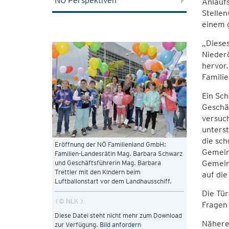
NÖ Perspektiven
Anlauf
Stellen
einem g
„Dieses
Niederö
hervor.
Familie
Ein Sch
Geschäf
versuch
unterst
die sch
Eröffnung der NÖ Familienland GmbH:
Gemein
Familien-Landesrätin Mag. Barbara Schwarz
Gemein
und Geschäftsführerin Mag. Barbara
Trettler mit den Kindern beim
auf die
Luftballonstart vor dem Landhausschiff.
Die Tür
© NLK
Fragen
Diese Datei steht nicht mehr zum Download
Nähere
zur Verfügung.
Bild anfordern