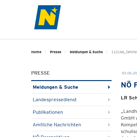
Home
Presse
Meldungen & Suche
112166_familie
PRESSE
03.06.20
NÖ F
Meldungen & Suche
LR Sch
Landespressedienst
„Landha
Publikationen
GmbH am
Amtliche Nachrichten
Kompet
schulis