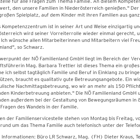
stelle für alle Fragen zum Thema Familie. An diesem Kompe
wert, den unsere Familien in Niederösterreich genießen." De
roßen Spielplatz, auf dem Kinder mit ihren Familien aus ganz 
 Kompetenzzentrum ist in seiner Art und Weise einzigartig und
sterreich wird seiner Vorreiterrolle wieder einmal gerecht,
 Ich wünsche allen Mitarbeiterinnen und Mitarbeitern viel Freu
nland", so Schwarz.
werpunkt der NÖ Familienland GmbH liegt im Bereich der Vere
tsführerin Mag. Barbara Trettler ist dieses Thema ein großes 
e ich selbst tagtäglich Familie und Beruf in Einklang zu bring
ützen, braucht es qualitativ gute Betreuungsangebote. Ein wi
ulische Nachmittagsbetreuung, wo wir an mehr als 150 Pflich
den Kinderbetreuung anbieten." Die NÖ Familienland GmbH unt
den außerdem bei der Gestaltung von Bewegungsräumen in öf
 Fragen des Wandels in der Familie.
en der Familienservicestelle stehen von Montag bis Freitag, v
 rund um das Thema Familie auch telefonisch unter der Te
 Informationen: Büro LR Schwarz, Mag. (FH) Dieter Kraus, 