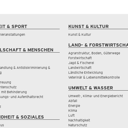
EIT & SPORT
KUNST & KULTUR
& Veranstaltungen
Kunst & Kultur
LAND- & FORSTWIRTSCH
LSCHAFT & MENSCHEN
Agrarstruktur, Boden, Güterwege
Forstwirtschaft
Jagd & Fischerei
andlung & Antidiskriminierung &
Landwirtschaft
g
Ländliche Entwicklung
Veterinär & Lebensmittelkontrolle
treuung
tenschutz
UMWELT & WASSER
 mit Behinderung
Umwelt-, Klima- und Energiebericht
sungs- und Aufenthaltsrecht
Abfall
Energie
z
Klima
Luft
DHEIT & SOZIALES
Nachhaltigkeit
rus
Naturschutz