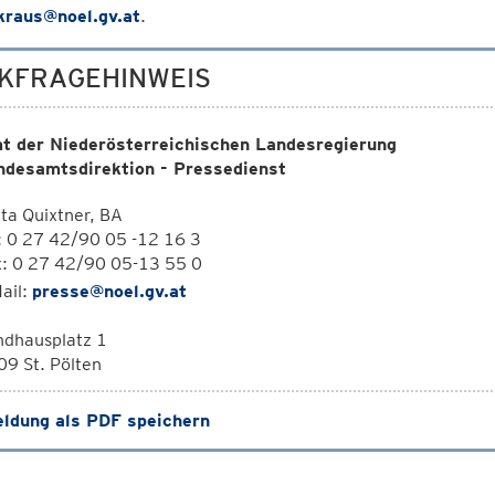
.kraus@noel.gv.at
.
KFRAGEHINWEIS
t der Niederösterreichischen Landesregierung
ndesamtsdirektion - Pressedienst
ta Quixtner, BA
: 0 27 42/90 05 -12 16 3
x: 0 27 42/90 05-13 55 0
ail:
presse@noel.gv.at
ndhausplatz 1
9 St. Pölten
ldung als PDF speichern