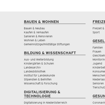
BAUEN & WOHNEN
FREIZ
Bauen & Neubau
Freizeit 
Kaufen & Verkaufen
Sport
Sanieren & Renovieren
Wohnen & Leben
GESEL
Gemeinnützige/mildtätige Stiftungen
Familien
Frauen
BILDUNG & WISSENSCHAFT
Gleichbeh
Aus- und Weiterbildung
Monitorin
Kindergärten & Schulen
Jugend
Landesarchiv
Kinderbe
Landesbibliothek
Konsumen
Institut für Landeskunde
Menschen
Stipendien & Beihilfen
Niederlas
Wissenschaft & Forschung
Senioren
Tierschut
DIGITALISIERUNG &
TECHNOLOGIE
GESUN
Digitalisierung in Niederösterreich
Coronavi