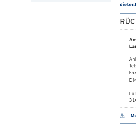
dieter
RÜC
Am
La
Ani
Tel
Fa
E-M
La
310
Me