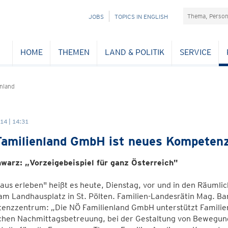
Suchefeld
NAVIGATION
JOBS
TOPICS IN ENGLISH
ÜBERSPRINGEN
HOME
THEMEN
LAND & POLITIK
SERVICE
nland
14 | 14:31
amilienland GmbH ist neues Kompetenz
warz: „Vorzeigebeispiel für ganz Österreich"
us erleben" heißt es heute, Dienstag, vor und in den Räumli
 Landhausplatz in St. Pölten. Familien-Landesrätin Mag. Ba
enzzentrum: „Die NÖ Familienland GmbH unterstützt Familien
chen Nachmittagsbetreuung, bei der Gestaltung von Bewegung