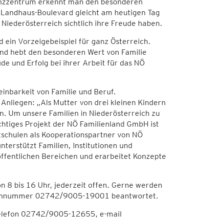
tenzzentrum erkennt man den besonderen
r Landhaus-Boulevard gleicht am heutigen Tag
Niederösterreich sichtlich ihre Freude haben.
 ein Vorzeigebeispiel für ganz Österreich.
 und hebt den besonderen Wert von Familie
de und Erfolg bei ihrer Arbeit für das NÖ
inbarkeit von Familie und Beruf.
Anliegen: „Als Mutter von drei kleinen Kindern
en. Um unsere Familien in Niederösterreich zu
chtiges Projekt der NÖ Familienland GmbH ist
tschulen als Kooperationspartner von NÖ
erstützt Familien, Institutionen und
fentlichen Bereichen und erarbeitet Konzepte
on 8 bis 16 Uhr, jederzeit offen. Gerne werden
lefonnummer 02742/9005-19001 beantwortet.
Telefon 02742/9005-12655, e-mail