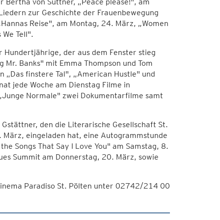
r Bertha von Suttner, „Peace please!", am
 Liedern zur Geschichte der Frauenbewegung
lm „Hannas Reise", am Montag, 24. März, „Women
 We Tell".
 Hundertjährige, der aus dem Fenster stieg
ing Mr. Banks" mit Emma Thompson und Tom
n „Das finstere Tal", „American Hustle" und
nat jede Woche am Dienstag Filme in
n „Junge Normale" zwei Dokumentarfilme samt
tättner, den die Literarische Gesellschaft St.
6. März, eingeladen hat, eine Autogrammstunde
the Songs That Say I Love You" am Samstag, 8.
lues Summit am Donnerstag, 20. März, sowie
Cinema Paradiso St. Pölten unter 02742/214 00