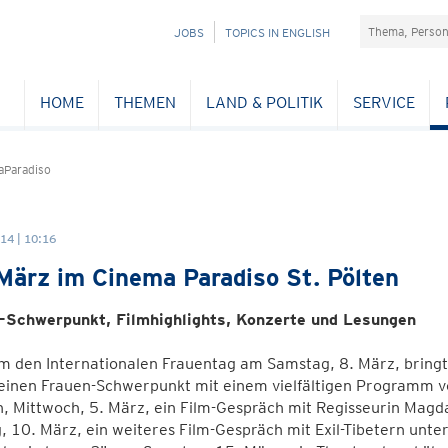
Suchefeld
NAVIGATION
JOBS
TOPICS IN ENGLISH
ÜBERSPRINGEN
HOME
THEMEN
LAND & POLITIK
SERVICE
Paradiso
14 | 10:16
März im Cinema Paradiso St. Pölten
-Schwerpunkt, Filmhighlights, Konzerte und Lesungen
 den Internationalen Frauentag am Samstag, 8. März, bringt 
inen Frauen-Schwerpunkt mit einem vielfältigen Programm von
, Mittwoch, 5. März, ein Film-Gespräch mit Regisseurin Ma
 10. März, ein weiteres Film-Gespräch mit Exil-Tibetern unte