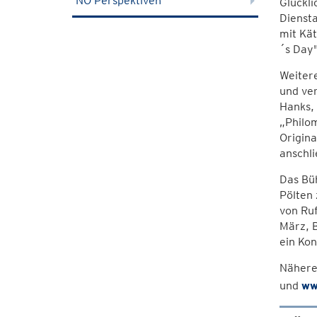
NÖ Perspektiven
Glückli
Dienst
mit Kät
´s Day"
Weitere
und ve
Hanks, 
„Philo
Origin
anschli
Das Büh
Pölten
von Ru
März, 
ein Ko
Nähere
und
ww