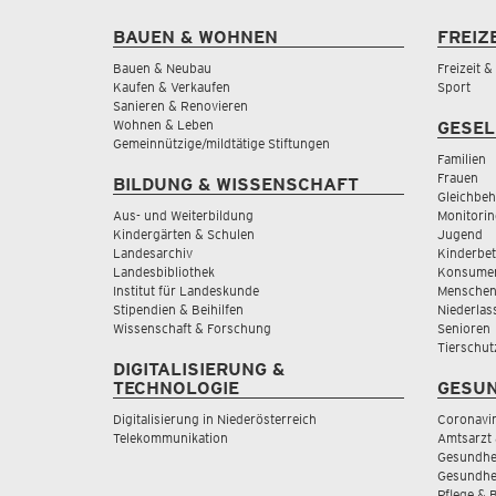
BAUEN & WOHNEN
FREIZ
Bauen & Neubau
Freizeit 
Kaufen & Verkaufen
Sport
Sanieren & Renovieren
Wohnen & Leben
GESEL
Gemeinnützige/mildtätige Stiftungen
Familien
Frauen
BILDUNG & WISSENSCHAFT
Gleichbeh
Aus- und Weiterbildung
Monitorin
Kindergärten & Schulen
Jugend
Landesarchiv
Kinderbe
Landesbibliothek
Konsumen
Institut für Landeskunde
Menschen
Stipendien & Beihilfen
Niederlas
Wissenschaft & Forschung
Senioren
Tierschut
DIGITALISIERUNG &
TECHNOLOGIE
GESUN
Digitalisierung in Niederösterreich
Coronavi
Telekommunikation
Amtsarzt 
Gesundhei
Gesundhe
Pflege & 