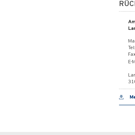
RÜC
Am
La
Mag
Tel
Fa
E-M
La
310
Me