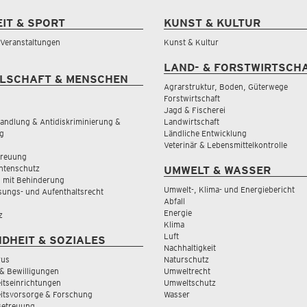
EIT & SPORT
KUNST & KULTUR
& Veranstaltungen
Kunst & Kultur
LAND- & FORSTWIRTSCH
LSCHAFT & MENSCHEN
Agrarstruktur, Boden, Güterwege
Forstwirtschaft
Jagd & Fischerei
andlung & Antidiskriminierung &
Landwirtschaft
g
Ländliche Entwicklung
Veterinär & Lebensmittelkontrolle
treuung
tenschutz
UMWELT & WASSER
 mit Behinderung
Umwelt-, Klima- und Energiebericht
sungs- und Aufenthaltsrecht
Abfall
Energie
z
Klima
Luft
DHEIT & SOZIALES
Nachhaltigkeit
rus
Naturschutz
& Bewilligungen
Umweltrecht
tseinrichtungen
Umweltschutz
itsvorsorge & Forschung
Wasser
Betreuung