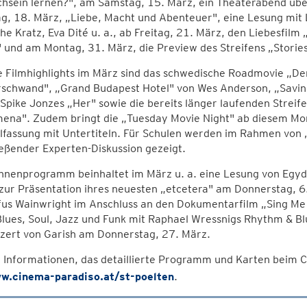
chsein lernen?", am Samstag, 15. März, ein Theaterabend übe
ag, 18. März, „Liebe, Macht und Abenteuer", eine Lesung mit
he Kratz, Eva Dité u. a., ab Freitag, 21. März, den Liebesfi
 und am Montag, 31. März, die Preview des Streifens „Stories
 Filmhighlights im März sind das schwedische Roadmovie „Der
rschwand", „Grand Budapest Hotel" von Wes Anderson, „Sav
Spike Jonzes „Her" sowie die bereits länger laufenden Streife
mena". Zudem bringt die „Tuesday Movie Night" ab diesem Mo
alfassung mit Untertiteln. Für Schulen werden im Rahmen vo
eßender Experten-Diskussion gezeigt.
nenprogramm beinhaltet im März u. a. eine Lesung von Egyd Gs
 zur Präsentation ihres neuesten „etcetera" am Donnerstag, 
fus Wainwright im Anschluss an den Dokumentarfilm „Sing Me 
Blues, Soul, Jazz und Funk mit Raphael Wressnigs Rhythm & B
nzert von Garish am Donnerstag, 27. März.
 Informationen, das detaillierte Programm und Karten beim 
w.cinema-paradiso.at/st-poelten
.