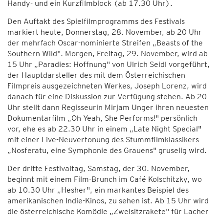
Handy- und ein Kurzfilmblock (ab 17.30 Uhr).
Den Auftakt des Spielfilmprogramms des Festivals
markiert heute, Donnerstag, 28. November, ab 20 Uhr
der mehrfach Oscar-nominierte Streifen „Beasts of the
Southern Wild". Morgen, Freitag, 29. November, wird ab
15 Uhr „Paradies: Hoffnung" von Ulrich Seidl vorgeführt,
der Hauptdarsteller des mit dem Österreichischen
Filmpreis ausgezeichneten Werkes, Joseph Lorenz, wird
danach für eine Diskussion zur Verfügung stehen. Ab 20
Uhr stellt dann Regisseurin Mirjam Unger ihren neuesten
Dokumentarfilm „Oh Yeah, She Performs!" persönlich
vor, ehe es ab 22.30 Uhr in einem „Late Night Special"
mit einer Live-Neuvertonung des Stummfilmklassikers
„Nosferatu, eine Symphonie des Grauens" gruselig wird.
Der dritte Festivaltag, Samstag, der 30. November,
beginnt mit einem Film-Brunch im Café Kolschitzky, wo
ab 10.30 Uhr „Hesher", ein markantes Beispiel des
amerikanischen Indie-Kinos, zu sehen ist. Ab 15 Uhr wird
die österreichische Komödie „Zweisitzrakete" für Lacher