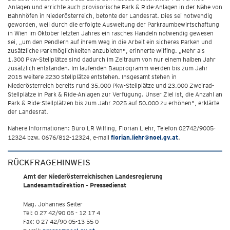
Anlagen und errichte auch provisorische Park & Ride-Anlagen in der Nähe von
Bahnhöfen in Niederösterreich, betonte der Landesrat. Dies sei notwendig
geworden, weil durch die erfolgte Ausweitung der Parkraumbewirtschaftung
in Wien im Oktober letzten Jahres ein rasches Handeln notwendig gewesen
sei, „um den Pendlern auf ihrem Weg in die Arbeit ein sicheres Parken und
zusätzliche Parkmöglichkeiten anzubieten", erinnerte Wilfing. „Mehr als
1.300 Pkw-Stellplätze sind dadurch im Zeitraum von nur einem halben Jahr
zusätzlich entstanden. Im laufenden Bauprogramm werden bis zum Jahr
2015 weitere 2230 Stellplätze entstehen. Insgesamt stehen in
Niederösterreich bereits rund 35.000 Pkw-Stellplätze und 23.000 Zweirad-
Stellplätze in Park & Ride-Anlagen zur Verfügung. Unser Ziel ist, die Anzahl an
Park & Ride-Stellplätzen bis zum Jahr 2025 auf 50.000 zu erhöhen", erklärte
der Landesrat.
Nähere Informationen: Büro LR Wilfing, Florian Liehr, Telefon 02742/9005-
12324 bzw. 0676/812-12324, e-mail
florian.liehr@noel.gv.at
.
RÜCKFRAGEHINWEIS
Amt der Niederösterreichischen Landesregierung
Landesamtsdirektion - Pressedienst
Mag. Johannes Seiter
Tel: 0 27 42/90 05 - 12 17 4
Fax: 0 27 42/90 05-13 55 0