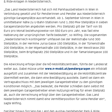
& Ride-Anlagen in Niederösterreich.
„Das Land Niederösterreich hat sich mit Parkhausbetreibern in Wien in
Verbindung gesetzt und für Pendlerinnen und Pendler aus Niederösterreich
günstige Garagenplätze ausverhandelt. Ab 1. September können in Wien in
unmittelbarer Nähe zu U-Bahn-Stationen rund 1.350 Pkw-Stellplätze in sieben
Garagenstandorten angeboten werden. Pro Stellplatz gilt der Tarif von 55
Euro pro Monat beziehungsweise von 550 Euro pro Jahr, was fast eine
Halbierung der ursprünglichen Tarife bedeutet", so Wilfing. Die sogenannten
„Niederösterreich-Kontingente" umfassen bei der Wehlistraße rund 300
Stellplätze, in der Hermine Jursa Gasse 150 Stellplätze, in der Türkenstraße
200 Stellplätze, in der Migerkastraße 100 Stellplätze, in der Wexstrasse 250
Stellplätze, beim Brigittaplatz 250 Stellplätze und in der Tamariskengasse 100
Stellplätze.
Die Abwicklung erfolge über die NÖ-Mobilitätszentralen, führte der Landesrat
weiter aus. Dabei müsse unter
www.n-mobil.at/pendlergaragen
ein Infoblatt
ausgefüllt und zusammen mit der Meldebestätigung an die Mobilitätszentrale
übermittelt werden, die dann eine Bestätigung ausstelle. Damit sei dann ein
Vertragsabschluss mit dem jeweiligen Garagenbetreiber zu den günstigen
Konditionen möglich. „Das bedeutet, die Pendler schließen dann selbst mit
dem jeweiligen Garagenbetreiber einen Nutzungsvertrag für einen Stellplatz
ab, auch die Verrechnung erfolgt über den Garagenbetreiber. Das Land
Niederösterreich nimmt damit eine Vermittlerposition für seine Pendler ein",
sagte Wilfing.
Darüber hinaus forciere das Land den Ausbau bestehender Park & Ride-