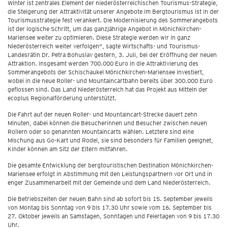
Winter ist zentrales Element der niederösterreichischen Tourismus-Strategie,
die Steigerung der Attraktivität unserer Angebote im Bergtourismus ist in der
Tourismusstrategie fest verankert. Die Modernisierung des Sommerangebots
ist der logische Schritt, um das ganzjährige Angebot in Mönichkirchen-
Mariensee weiter zu optimieren. Diese Strategie werden wir in ganz
Niederösterreich weiter verfolgen", sagte Wirtschafts- und Tourismus-
Landesrätin Dr. Petra Bohuslav gestern, 3. Juli, bei der Eröffnung der neuen
Attraktion. Insgesamt werden 700.000 Euro in die Attraktivierung des
Sommerangebots der Schischaukel Mönichkirchen-Mariensee investiert,
wobei in die neue Roller- und Mountaincartbahn bereits über 300.000 Euro
geflossen sind. Das Land Niederösterreich hat das Projekt aus Mitteln der
ecoplus Regionalförderung unterstützt.
Die Fahrt auf der neuen Roller- und Mountaincart-Strecke dauert zehn
Minuten, dabei können die Besucherinnen und Besucher zwischen neuen
Rollern oder so genannten Mountaincarts wählen. Letztere sind eine
Mischung aus Go-Kart und Rodel, sie sind besonders für Familien geeignet,
Kinder können am Sitz der Eltern mitfahren.
Die gesamte Entwicklung der bergtouristischen Destination Mönichkirchen-
Mariensee erfolgt in Abstimmung mit den Leistungspartnern vor Ort und in
enger Zusammenarbeit mit der Gemeinde und dem Land Niederösterreich.
Die Betriebszeiten der neuen Bahn sind ab sofort bis 15. September jeweils
von Montag bis Sonntag von 9 bis 17.30 Uhr sowie vom 16. September bis
27. Oktober jeweils an Samstagen, Sonntagen und Feiertagen von 9 bis 17.30
Uhr.