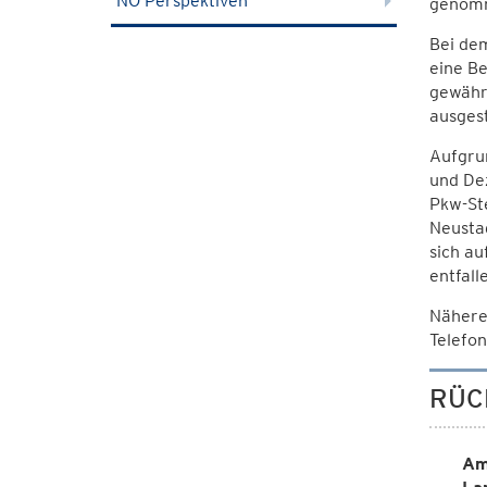
NÖ Perspektiven
genom
Bei dem
eine Be
gewährl
ausgest
Aufgru
und De
Pkw-Ste
Neustad
sich au
entfal
Nähere
Telefo
RÜC
Am