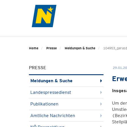
Home
Presse
Meldungen & Suche
104953_gerasd
PRESSE
29.01.20
Erwe
Meldungen & Suche
Insges
Landespressedienst
Um den 
Publikationen
Umstieg
Amtliche Nachrichten
(Bezir
Stellpl