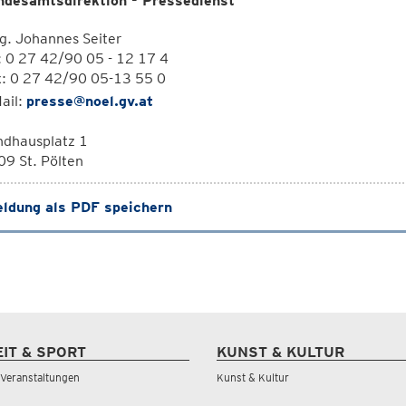
ndesamtsdirektion - Pressedienst
g. Johannes Seiter
: 0 27 42/90 05 - 12 17 4
x: 0 27 42/90 05-13 55 0
ail:
presse@noel.gv.at
ndhausplatz 1
9 St. Pölten
ldung als PDF speichern
EIT & SPORT
KUNST & KULTUR
& Veranstaltungen
Kunst & Kultur