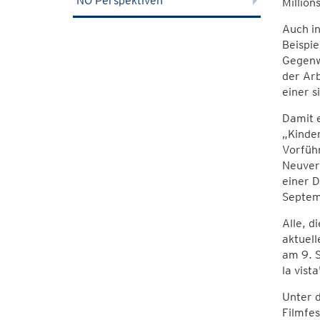
NÖ Perspektiven
Million
Auch i
Beispie
Gegenwa
der Arb
einer s
Damit e
„Kinde
Vorfüh
Neuver
einer 
Septemb
Alle, d
aktuell
am 9. 
la vist
Unter d
Filmfes