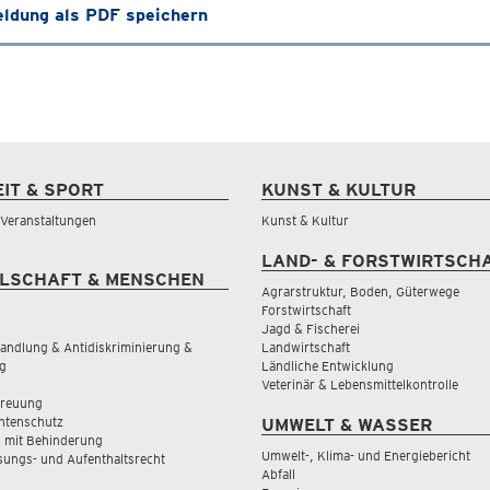
ldung als PDF speichern
EIT & SPORT
KUNST & KULTUR
& Veranstaltungen
Kunst & Kultur
LAND- & FORSTWIRTSCH
LSCHAFT & MENSCHEN
Agrarstruktur, Boden, Güterwege
Forstwirtschaft
Jagd & Fischerei
andlung & Antidiskriminierung &
Landwirtschaft
g
Ländliche Entwicklung
Veterinär & Lebensmittelkontrolle
treuung
tenschutz
UMWELT & WASSER
 mit Behinderung
Umwelt-, Klima- und Energiebericht
sungs- und Aufenthaltsrecht
Abfall