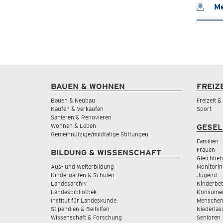
Me
BAUEN & WOHNEN
FREIZ
Bauen & Neubau
Freizeit 
Kaufen & Verkaufen
Sport
Sanieren & Renovieren
Wohnen & Leben
GESEL
Gemeinnützige/mildtätige Stiftungen
Familien
Frauen
BILDUNG & WISSENSCHAFT
Gleichbeh
Aus- und Weiterbildung
Monitorin
Kindergärten & Schulen
Jugend
Landesarchiv
Kinderbe
Landesbibliothek
Konsumen
Institut für Landeskunde
Menschen
Stipendien & Beihilfen
Niederlas
Wissenschaft & Forschung
Senioren