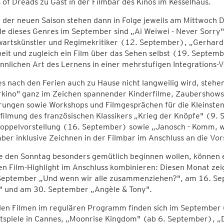
s of Dreads zu Gast in der Filmbar des Kinos im Kesselhaus.
n der neuen Saison stehen dann in Folge jeweils am Mittwoc
le dieses Genres im September sind „Ai Weiwei - Never Sorry
rtskünstler und Regimekritiker (12. September), „Gerhard Ri
eit und zugleich ein Film über das Sehen selbst (19. Septem
innlichen Art des Lernens in einer mehrstufigen Integrations
s nach den Ferien auch zu Hause nicht langweilig wird, steh
rkino" ganz im Zeichen spannender Kinderfilme, Zaubershows
rungen sowie Workshops und Filmgesprächen für die Kleinste
filmung des französischen Klassikers „Krieg der Knöpfe" (9
Doppelvorstellung (16. September) sowie „Janosch - Komm, wi
er inklusive Zeichnen in der Filmbar im Anschluss an die Vor
ie den Sonntag besonders gemütlich beginnen wollen, können e
en Film-Highlight im Anschluss kombinieren: Diesen Monat zei
September „Und wenn wir alle zusammenziehen?", am 16. Se
a" und am 30. September „Angèle & Tony".
en Filmen im regulären Programm finden sich im September u.
tspiele in Cannes, „Moonrise Kingdom" (ab 6. September), „D