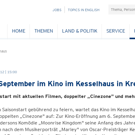
Suchefeld
NAVIGATION
JOBS
TOPICS IN ENGLISH
ÜBERSPRINGEN
HOME
THEMEN
LAND & POLITIK
SERVICE
haus
12 | 15:00
September im Kino im Kesselhaus in K
start mit aktuellen Filmen, doppelter „Cinezone" und meh
 Saisonstart gebührend zu feiern, wartet das Kino im Kesse
oppelten „Cinezone" auf: Zur Kino-Eröffnung am 6. September
dersons Komödie „Moonrise Kingdom" seine Anfang des Jahr
nn nach dem Musikerporträt „Marley" von Oscar-Preisträger K