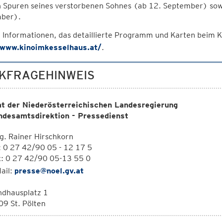
n Spuren seines verstorbenen Sohnes (ab 12. September) so
ber).
 Informationen, das detaillierte Programm und Karten beim 
/www.kinoimkesselhaus.at/
.
KFRAGEHINWEIS
t der Niederösterreichischen Landesregierung
ndesamtsdirektion - Pressedienst
. Rainer Hirschkorn
: 0 27 42/90 05 - 12 17 5
x: 0 27 42/90 05-13 55 0
ail:
presse@noel.gv.at
ndhausplatz 1
9 St. Pölten