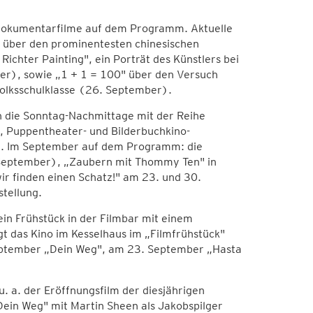
h Dokumentarfilme auf dem Programm. Aktuelle
" über den prominentesten chinesischen
chter Painting", ein Porträt des Künstlers bei
ber), sowie „1 + 1 = 100" über den Versuch
-Volksschulklasse (26. September).
en die Sonntag-Nachmittage mit der Reihe
, Puppentheater- und Bilderbuchkino-
n. Im September auf dem Programm: die
. September), „Zaubern mit Thommy Ten" in
r finden einen Schatz!" am 23. und 30.
stellung.
in Frühstück in der Filmbar mit einem
gt das Kino im Kesselhaus im „Filmfrühstück"
ptember „Dein Weg", am 23. September „Hasta
 a. der Eröffnungsfilm der diesjährigen
ein Weg" mit Martin Sheen als Jakobspilger