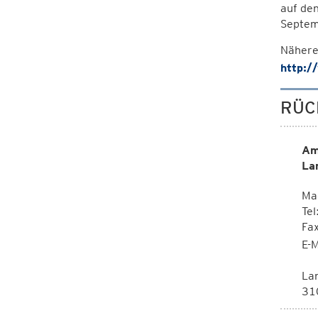
auf de
Septem
Nähere
http:/
RÜC
Am
La
Mag
Tel
Fa
E-M
La
310