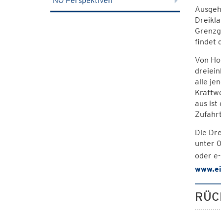
NÖ Perspektiven
Ausgehe
Dreikla
Grenzge
findet
Von Hol
dreiein
alle je
Kraftwe
aus is
Zufahrt
Die Dre
unter 
oder e
www.ei
RÜC