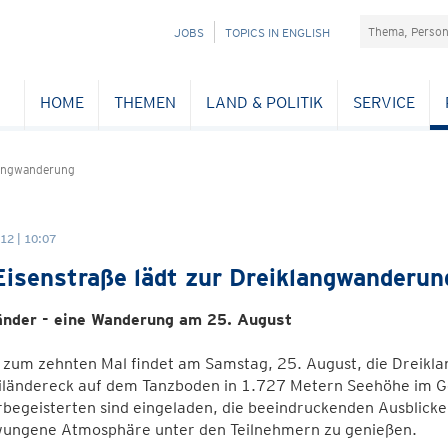
Suchefeld
NAVIGATION
JOBS
TOPICS IN ENGLISH
ÜBERSPRINGEN
HOME
THEMEN
LAND & POLITIK
SERVICE
angwanderung
12 | 10:07
Eisenstraße lädt zur Dreiklangwanderun
änder - eine Wanderung am 25. August
 zum zehnten Mal findet am Samstag, 25. August, die Dreikl
iländereck auf dem Tanzboden in 1.727 Metern Seehöhe im Geb
egeisterten sind eingeladen, die beeindruckenden Ausblicke 
ungene Atmosphäre unter den Teilnehmern zu genießen.