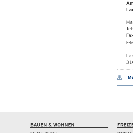
Am
La
Mag
Tel
Fa
E-M
La
310
Me
BAUEN & WOHNEN
FREIZ