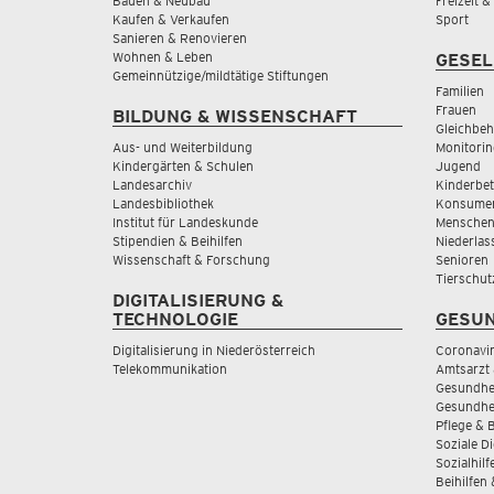
Bauen & Neubau
Freizeit 
Kaufen & Verkaufen
Sport
Sanieren & Renovieren
Wohnen & Leben
GESEL
Gemeinnützige/mildtätige Stiftungen
Familien
Frauen
BILDUNG & WISSENSCHAFT
Gleichbeh
Aus- und Weiterbildung
Monitorin
Kindergärten & Schulen
Jugend
Landesarchiv
Kinderbe
Landesbibliothek
Konsumen
Institut für Landeskunde
Menschen
Stipendien & Beihilfen
Niederlas
Wissenschaft & Forschung
Senioren
Tierschut
DIGITALISIERUNG &
TECHNOLOGIE
GESUN
Digitalisierung in Niederösterreich
Coronavi
Telekommunikation
Amtsarzt 
Gesundhei
Gesundhe
Pflege & 
Soziale D
Sozialhilf
Beihilfen