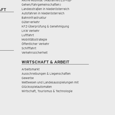
Aktive Mobilität (Radfahren/Zu-Fuß-
Gehen/Fahrgemeinschaften)
Landesstraßen in Niederösterreich
AFT
Autofahren in Niederösterreich
Bahninfrastruktur
Güterverkehr
KFZ-Überprüfung & Genehmigung
LKW Verkehr
Luftfahrt
Mobilitätsstrategie
Öffentlicher Verkehr
Schifffahrt
Verkehrssicherheit
WIRTSCHAFT & ARBEIT
Arbeitsmarkt
Ausschreibungen & Liegenschaften
Gewerbe
Wettwesen und Landesausspielungen mit
Glücksspielautomaten
Wirtschaft, Tourismus & Technologie