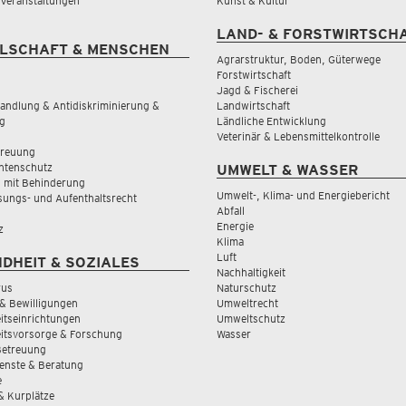
& Veranstaltungen
Kunst & Kultur
LAND- & FORSTWIRTSCH
LSCHAFT & MENSCHEN
Agrarstruktur, Boden, Güterwege
Forstwirtschaft
Jagd & Fischerei
andlung & Antidiskriminierung &
Landwirtschaft
g
Ländliche Entwicklung
Veterinär & Lebensmittelkontrolle
treuung
tenschutz
UMWELT & WASSER
 mit Behinderung
Umwelt-, Klima- und Energiebericht
sungs- und Aufenthaltsrecht
Abfall
Energie
z
Klima
Luft
DHEIT & SOZIALES
Nachhaltigkeit
rus
Naturschutz
& Bewilligungen
Umweltrecht
tseinrichtungen
Umweltschutz
itsvorsorge & Forschung
Wasser
Betreuung
ienste & Beratung
e
 & Kurplätze