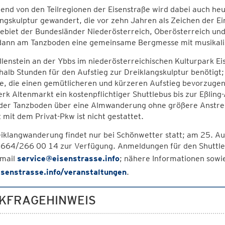
nd von den Teilregionen der Eisenstraße wird dabei auch heu
ngskulptur gewandert, die vor zehn Jahren als Zeichen der Ei
biet der Bundesländer Niederösterreich, Oberösterreich und
 dann am Tanzboden eine gemeinsame Bergmesse mit musikal
lenstein an der Ybbs im niederösterreichischen Kulturpark E
halb Stunden für den Aufstieg zur Dreiklangskulptur benötigt
ne, die einen gemütlicheren und kürzeren Aufstieg bevorzuge
rk Altenmarkt ein kostenpflichtiger Shuttlebus bis zur Eßlin
t der Tanzboden über eine Almwanderung ohne größere Anstren
 mit dem Privat-Pkw ist nicht gestattet.
iklangwanderung findet nur bei Schönwetter statt; am 25. Aug
0664/266 00 14 zur Verfügung. Anmeldungen für den Shuttle
-mail
service@eisenstrasse.info
; nähere Informationen sowi
senstrasse.info/veranstaltungen
.
KFRAGEHINWEIS