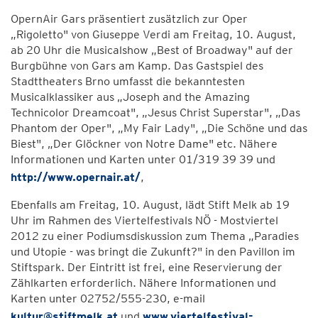
OpernAir Gars präsentiert zusätzlich zur Oper
„Rigoletto" von Giuseppe Verdi am Freitag, 10. August,
ab 20 Uhr die Musicalshow „Best of Broadway" auf der
Burgbühne von Gars am Kamp. Das Gastspiel des
Stadttheaters Brno umfasst die bekanntesten
Musicalklassiker aus „Joseph and the Amazing
Technicolor Dreamcoat", „Jesus Christ Superstar", „Das
Phantom der Oper", „My Fair Lady", „Die Schöne und das
Biest", „Der Glöckner von Notre Dame" etc. Nähere
Informationen und Karten unter 01/319 39 39 und
http://www.opernair.at/
,
Ebenfalls am Freitag, 10. August, lädt Stift Melk ab 19
Uhr im Rahmen des Viertelfestivals NÖ - Mostviertel
2012 zu einer Podiumsdiskussion zum Thema „Paradies
und Utopie - was bringt die Zukunft?" in den Pavillon im
Stiftspark. Der Eintritt ist frei, eine Reservierung der
Zählkarten erforderlich. Nähere Informationen und
Karten unter 02752/555-230, e-mail
kultur@stiftmelk.at
und
www.viertelfestival-