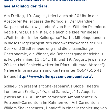
noe.at/dialog-der-tiere
.
Am Freitag, 10. August, feiert auch ab 20 Uhr in der
Absdorfer Kellergasse die Komödie „Der Brandner
Kaspar und das ewig‘ Leben" von Kurt Wilhelm Premiere.
Regie führt Luzia Nistler, die auch die Idee für dieses
„Welttheater in der Kellergasse" hatte. Mit eingebunden
in dieses Siegerprojekt des Ideenwettbewerbes der NÖ
Dorf- und Stadterneuerung sind die ortsansässige
Gastronomie, die Winzer, die Beherbergungsbetriebe u.
a. Folgetermine: 11., 14., 18. und 19. August, jeweils ab
20 Uhr (bei Schlechtwetter im Pfarrkultursaal Absdorf).
Nähere Informationen und Karten unter 0664/556 41
67 und
http://www.kellergassencompagnie.at/
.
Schließlich präsentiert Shakespeare\'s Globe Theatre
London am Freitag, 10., und Samstag, 11. August,
jeweils ab 19.30 Uhr im römischen Amphitheater in
Petronell-Carnuntum im Rahmen von Art Carnuntum
William Shakespeares „Hamlet" in einer Inszenierung von