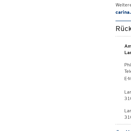
Weiter
carina
Rück
Am
La
Phi
Te
E-M
La
310
La
310