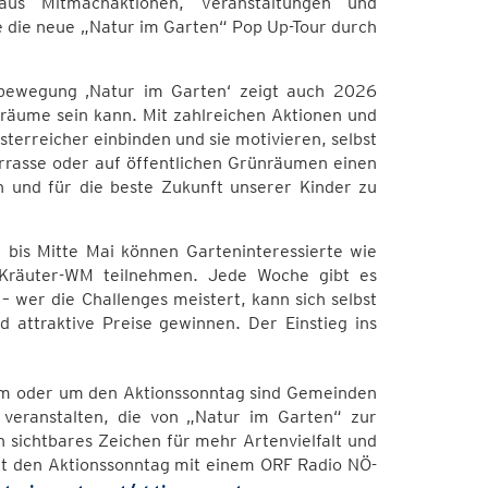
s Mitmachaktionen, Veranstaltungen und
e die neue „Natur im Garten“ Pop Up-Tour durch
bewegung ‚Natur im Garten‘ zeigt auch 2026
ünräume sein kann. Mit zahlreichen Aktionen und
terreicher einbinden und sie motivieren, selbst
rrasse oder auf öffentlichen Grünräumen einen
ch und für die beste Zukunft unserer Kinder zu
h bis Mitte Mai können Garteninteressierte wie
 Kräuter-WM teilnehmen. Jede Woche gibt es
 wer die Challenges meistert, kann sich selbst
 attraktive Preise gewinnen. Der Einstieg ins
 Am oder um den Aktionssonntag sind Gemeinden
 veranstalten, die von „Natur im Garten“ zur
n sichtbares Zeichen für mehr Artenvielfalt und
ert den Aktionssonntag mit einem ORF Radio NÖ-