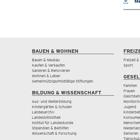
Me
BAUEN & WOHNEN
FREIZ
Bauen & Neubau
Freizeit 
Kaufen & Verkaufen
Sport
Sanieren & Renovieren
Wohnen & Leben
GESEL
Gemeinnützige/mildtätige Stiftungen
Familien
Frauen
BILDUNG & WISSENSCHAFT
Gleichbeh
Aus- und Weiterbildung
Monitorin
Kindergärten & Schulen
Jugend
Landesarchiv
Kinderbe
Landesbibliothek
Konsumen
Institut für Landeskunde
Menschen
Stipendien & Beihilfen
Niederlas
Wissenschaft & Forschung
Senioren
Tierschut