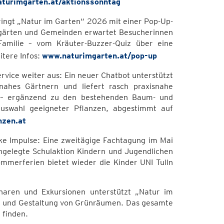
turimgarten.at/aktionssonntag
ingt „Natur im Garten“ 2026 mit einer Pop-Up-
augärten und Gemeinden erwartet Besucherinnen
Familie – vom Kräuter-Buzzer-Quiz über eine
itere Infos:
www.naturimgarten.at/pop-up
vice weiter aus: Ein neuer Chatbot unterstützt
ahes Gärtnern und liefert rasch praxisnahe
or – ergänzend zu den bestehenden Baum- und
Auswahl geeigneter Pflanzen, abgestimmt auf
nzen.at
ke Impulse: Eine zweitägige Fachtagung im Mai
ngelegte Schulaktion Kindern und Jugendlichen
mmerferien bietet wieder die Kinder UNI Tulln
aren und Exkursionen unterstützt „Natur im
ge und Gestaltung von Grünräumen. Das gesamte
 finden.