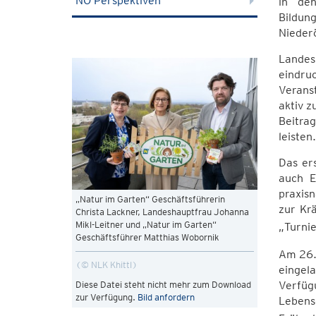
NÖ Perspektiven
in de
Bildung
Niederö
Landes
eindruc
Veranst
aktiv 
Beitrag
leisten
Das ers
auch E
praxisn
„Natur im Garten“ Geschäftsführerin
zur Kr
Christa Lackner, Landeshauptfrau Johanna
Mikl-Leitner und „Natur im Garten“
„Turnie
Geschäftsführer Matthias Wobornik
Am 26.
© NLK Khittl
eingel
Verfügu
Diese Datei steht nicht mehr zum Download
zur Verfügung.
Bild anfordern
Lebensq