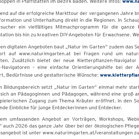
oppen in Pfaffstätten im Bezirk Baden. Weitere Infos:
www.na
end auf die erfolgreiche Markttour der vergangenen Jahre br
nformation und Unterhaltung direkt in die Regionen. In Sch
sucher ein vielfältiges Mitmachprogramm für die ganze 
tation bis hin zu kreativen DIY-Angeboten für Erwachsene. We
en digitalen Angeboten baut „Natur im Garten“ zudem das Ser
ort auf www.naturimgarten.at bei Fragen rund um naturn
ten. Zusätzlich bietet der neue Kletterpflanzen-Navigat
-Navigatoren – eine einfache Orientierungshilfe bei der 
rt, Bedürfnisse und gestalterische Wünsche:
www.kletterpfla
m Bildungsbereich setzt „Natur im Garten“ einmal mehr star
t sich an Pädagoginnen und Pädagogen, während eine groß a
spielerischen Zugang zum Thema Kräuter eröffnet. In den So
de Einblicke für junge Entdeckerinnen und Entdecker.
nem umfassenden Angebot an Vorträgen, Workshops, Webin
“ auch 2026 das ganze Jahr über bei der ökologischen Pfle
sangebot ist unter www.naturimgarten.at/veranstaltungen zu