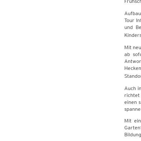
Frühsch
Aufbau
Tour I
und Be
Kinders
Mit neu
ab sof
Antwor
Hecken
Stando
Auch i
richte
einen 
spannen
Mit ei
Garten
Bildung