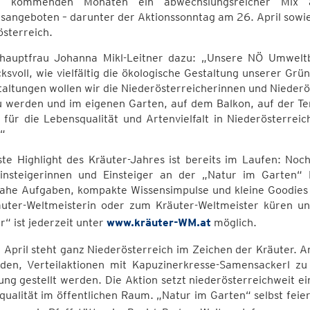
n kommenden Monaten ein abwechslungsreicher Mix au
sangeboten – darunter der Aktionssonntag am 26. April sowi
sterreich.
hauptfrau Johanna Mikl-Leitner dazu: „Unsere NÖ Umwelt
ksvoll, wie vielfältig die ökologische Gestaltung unserer Gr
altungen wollen wir die Niederösterreicherinnen und Niederös
zu werden und im eigenen Garten, auf dem Balkon, auf der Te
 für die Lebensqualität und Artenvielfalt in Niederösterrei
.“
te Highlight des Kräuter-Jahres ist bereits im Laufen: Noc
insteigerinnen und Einsteiger an der „Natur im Garten“
ahe Aufgaben, kompakte Wissensimpulse und kleine Goodies –
äuter-Weltmeisterin oder zum Kräuter-Weltmeister küren und
r“ ist jederzeit unter
www.kräuter-WM.at
möglich.
 April steht ganz Niederösterreich im Zeichen der Kräuter.
aden, Verteilaktionen mit Kapuzinerkresse-Samensackerl zu
ng gestellt werden. Die Aktion setzt niederösterreichweit ei
ualität im öffentlichen Raum. „Natur im Garten“ selbst fei