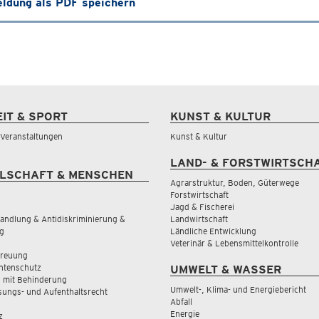
ldung als PDF speichern
EIT & SPORT
KUNST & KULTUR
& Veranstaltungen
Kunst & Kultur
LAND- & FORSTWIRTSCH
LSCHAFT & MENSCHEN
Agrarstruktur, Boden, Güterwege
Forstwirtschaft
Jagd & Fischerei
andlung & Antidiskriminierung &
Landwirtschaft
g
Ländliche Entwicklung
Veterinär & Lebensmittelkontrolle
treuung
tenschutz
UMWELT & WASSER
 mit Behinderung
Umwelt-, Klima- und Energiebericht
sungs- und Aufenthaltsrecht
Abfall
Energie
z