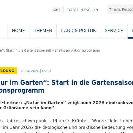
Suchefeld
NAVIGATION
JOBS
TOPICS IN ENGLISH
ÜBERSPRINGEN
HOME
THEMEN
LAND & POLITIK
SERVICE
n“: Start in die Gartensaison mit vielfältigem Aktionsprogramm
ELDUNG
12.04.2026 | 09:51
ur im Garten“: Start in die Gartensaiso
ionsprogramm
l-Leitner: „Natur im Garten“ zeigt auch 2026 eindrucksvoll
r Grünräume sein kann“
m Jahresschwerpunkt „Pflanze Kräuter. Würze dein Lebe
“ im Jahr 2026 die ökologische und praktische Bedeutung von