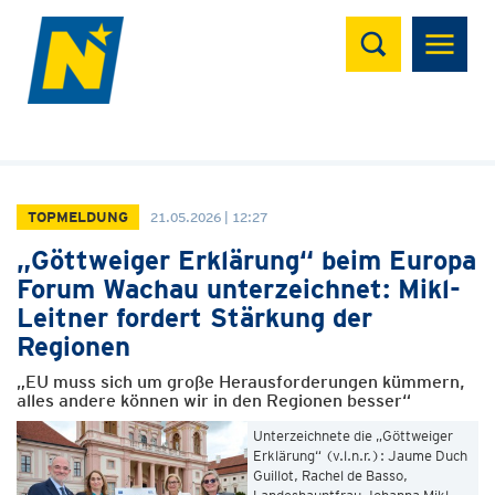
Suchen
TOPMELDUNG
21.05.2026 | 12:27
„Göttweiger Erklärung“ beim Europa
Forum Wachau unterzeichnet: Mikl-
Leitner fordert Stärkung der
Regionen
„EU muss sich um große Herausforderungen kümmern,
alles andere können wir in den Regionen besser“
Unterzeichnete die „Göttweiger
Erklärung“ (v.l.n.r.): Jaume Duch
Guillot, Rachel de Basso,