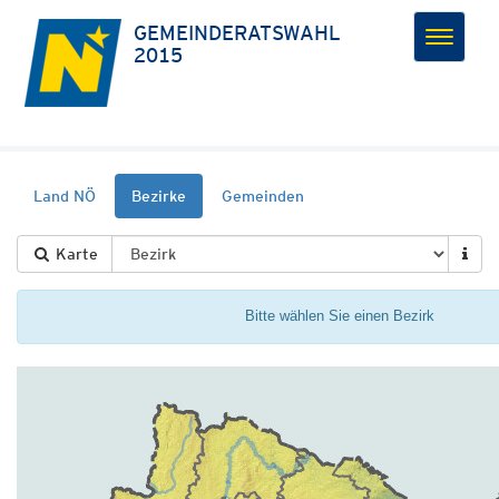
GEMEINDERATS­WAHL
Toggle
2015
navigat
Land NÖ
Bezirke
Gemeinden
Karte
Bitte wählen Sie einen Bezirk