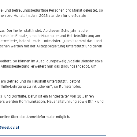
ge- und betreuungsbedürftige Personen pro Monat geleistet, so
nen pro Monat. Im Jahr 2023 standen für die Soziale
w. Dorfhelfer stattfindet. Ab diesem Schuljahr ist die
erreich im Einsatz, um die Haushalts- und Betriebsführung am
g‘ erweitert“, betont Teschl-Hofmeister. „Damit kommt das Land
schen werden mit der Alltagsbegleitung unterstützt und deren
rweitert. So können im Ausbildungszweig ‚Soziale Dienste‘ etwa
e Alltagsbegleitung‘ erweitert nun das Bildungsangebot, um
 am Betrieb und im Haushalt unterstützt“, betont
orfhilfe-Lehrgang zu inkludieren“, so Rumetshofer.
s- und Dorfhilfe. Dafür ist ein Mindestalter von 18 Jahren
eiters werden Kommunikation, Haushaltsführung sowie Ethik und
online über das Anmeldeformular möglich.
@noel.gv.at