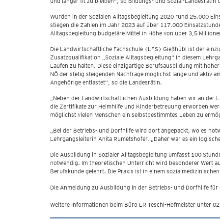
und länger fit zu bleiben“, so Bildungs- und Sozial-Landesrätin
Wurden in der Sozialen Alltagsbegleitung 2020 rund 25.000 Eins
stiegen die Zahlen im Jahr 2023 auf über 117.000 Einsatzstunde
Alltagsbegleitung budgetäre Mittel in Höhe von über 3,5 Millio
Die Landwirtschaftliche Fachschule (LFS) Gießhübl ist der einzig
Zusatzqualifikation „Soziale Alltagsbegleitung“ in diesem Lehrg
Laufen zu halten. Diese einzigartige Berufsausbildung mit hoher
NÖ der stetig steigenden Nachfrage möglichst lange und aktiv 
Angehörige entlastet“, so die Landesrätin.
„Neben der Landwirtschaftlichen Ausbildung haben wir an der LFS
die Zertifikate zur Heimhilfe und Kinderbetreuung erworben werd
möglichst vielen Menschen ein selbstbestimmtes Leben zu ermög
„Bei der Betriebs- und Dorfhilfe wird dort angepackt, wo es not
Lehrgangsleiterin Anita Rumetshofer. „Daher war es ein logischer
Die Ausbildung in Sozialer Alltagsbegleitung umfasst 100 Stunden
notwendig. Im theoretischen Unterricht wird besonderer Wert a
Berufskunde gelehrt. Die Praxis ist in einem sozialmedizinisch
Die Anmeldung zu Ausbildung in der Betriebs- und Dorfhilfe für 
Weitere Informationen beim Büro LR Teschl-Hofmeister unter 0