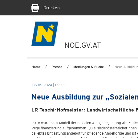
Drucken
NOE.GV.AT
Home
Presse
Meldungen & Suche
Neue Ausbildun
06.05.2024 | 09:11
Neue Ausbildung zur „Sozialen
LR Teschl-Hofmeister: Landwirtschaftliche F
2018 wurde das Modell der Sozialen Alltagsbegleitung als Pilotv
Regelfinanzierung aufgenommen. „Die Niederösterreicherinnen un
beliebtes Entlastungsangebot für pflegende Angehörige und ist