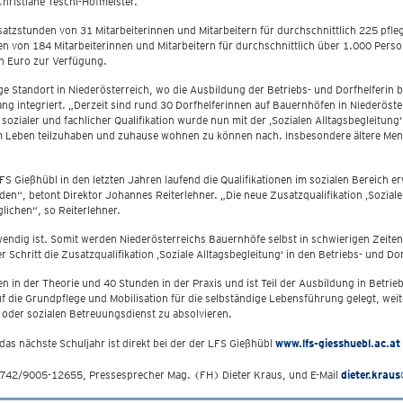
 Christiane Teschl-Hofmeister.
atzstunden von 31 Mitarbeiterinnen und Mitarbeitern für durchschnittlich 225 pfle
n von 184 Mitarbeiterinnen und Mitarbeitern für durchschnittlich über 1.000 Perso
nen Euro zur Verfügung.
e Standort in Niederösterreich, wo die Ausbildung der Betriebs- und Dorfhelferin bz
ang integriert. „Derzeit sind rund 30 Dorfhelferinnen auf Bauernhöfen in Niederöst
 sozialer und fachlicher Qualifikation wurde nun mit der ‚Sozialen Alltagsbegleitun
am Leben teilzuhaben und zuhause wohnen zu können nach. Insbesondere ältere Men
 Gießhübl in den letzten Jahren laufend die Qualifikationen im sozialen Bereich e
en“, betont Direktor Johannes Reiterlehner. „Die neue Zusatzqualifikation ‚Sozial
lichen“, so Reiterlehner.
wendig ist. Somit werden Niederösterreichs Bauernhöfe selbst in schwierigen Zeiten
 Schritt die Zusatzqualifikation ‚Soziale Alltagsbegleitung‘ in den Betriebs- und D
 in der Theorie und 40 Stunden in der Praxis und ist Teil der Ausbildung in Betrieb
uf die Grundpflege und Mobilisation für die selbständige Lebensführung gelegt, w
en oder sozialen Betreuungsdienst zu absolvieren.
das nächste Schuljahr ist direkt bei der der LFS Gießhübl
www.lfs-giesshuebl.ac.at
2742/9005-12655, Pressesprecher Mag. (FH) Dieter Kraus, und E-Mail
dieter.kraus