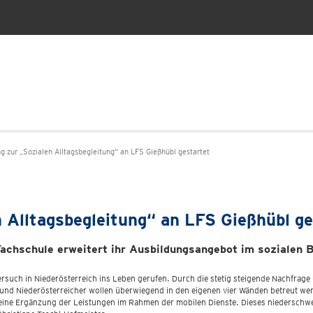
g zur „Sozialen Alltagsbegleitung“ an LFS Gießhübl gestartet
 Alltagsbegleitung“ an LFS Gießhübl ge
achschule erweitert ihr Ausbildungsangebot im sozialen 
ersuch in Niederösterreich ins Leben gerufen. Durch die stetig steigende Nachfrage
d Niederösterreicher wollen überwiegend in den eigenen vier Wänden betreut werde
 eine Ergänzung der Leistungen im Rahmen der mobilen Dienste. Dieses niederschwe