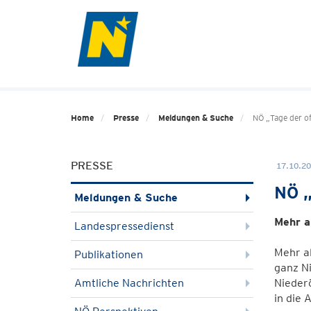
Home
Presse
Meldungen & Suche
NÖ „Tage der of
PRESSE
17.10.20
NÖ „
Meldungen & Suche
Mehr a
Landespressedienst
Mehr al
Publikationen
ganz Ni
Amtliche Nachrichten
Niederö
in die 