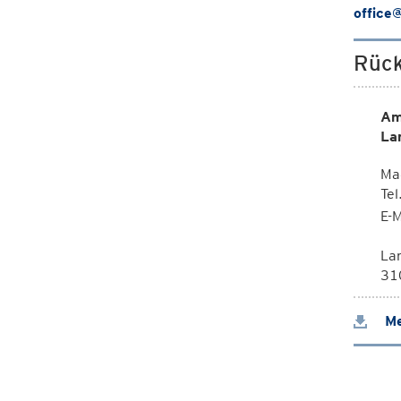
office
Rück
Am
La
Mag
Te
E-M
La
310
Me