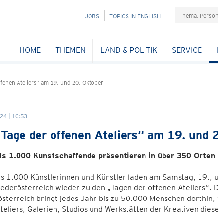
Suchefeld
NAVIGATION
JOBS
TOPICS IN ENGLISH
ÜBERSPRINGEN
HOME
THEMEN
LAND & POLITIK
SERVICE
fenen Ateliers“ am 19. und 20. Oktober
24 | 10:53
Tage der offenen Ateliers“ am 19. und 
ls 1.000 Kunstschaffende präsentieren in über 350 Orten 
s 1.000 Künstlerinnen und Künstler laden am Samstag, 19., u
ederösterreich wieder zu den „Tagen der offenen Ateliers“. 
sterreich bringt jedes Jahr bis zu 50.000 Menschen dorthin, w
Ateliers, Galerien, Studios und Werkstätten der Kreativen dies