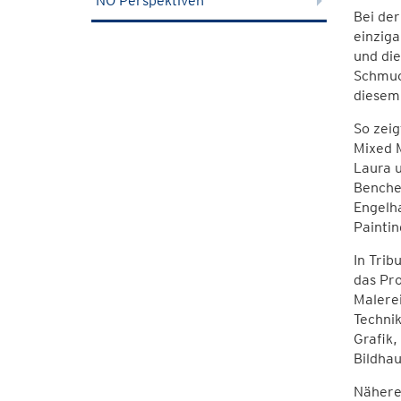
NÖ Perspektiven
Bei der
einziga
und die
Schmuck
diesem
So zeig
Mixed M
Laura u
Benches
Engelha
Paintin
In Trib
das Pro
Malerei
Technik
Grafik,
Bildhau
Nähere