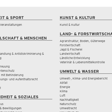
EIT & SPORT
KUNST & KULTUR
& Veranstaltungen
Kunst & Kultur
LAND- & FORSTWIRTSCH
LSCHAFT & MENSCHEN
Agrarstruktur, Boden, Güterwege
Forstwirtschaft
Jagd & Fischerei
andlung & Antidiskriminierung &
Landwirtschaft
g
Ländliche Entwicklung
Veterinär & Lebensmittelkontrolle
treuung
tenschutz
UMWELT & WASSER
 mit Behinderung
Umwelt-, Klima- und Energiebericht
sungs- und Aufenthaltsrecht
Abfall
Energie
z
Klima
Luft
DHEIT & SOZIALES
Nachhaltigkeit
rus
Naturschutz
& Bewilligungen
Umweltrecht