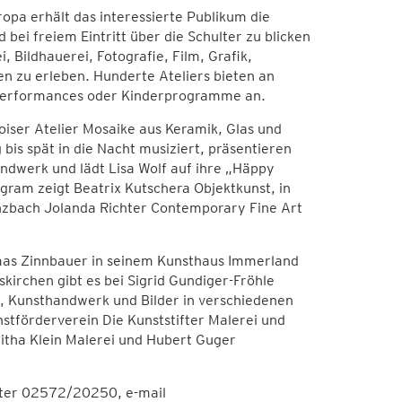
opa erhält das interessierte Publikum die
bei freiem Eintritt über die Schulter zu blicken
 Bildhauerei, Fotografie, Film, Grafik,
n zu erleben. Hunderte Ateliers bieten an
Performances oder Kinderprogramme an.
oiser Atelier Mosaike aus Keramik, Glas und
bis spät in die Nacht musiziert, präsentieren
ndwerk und lädt Lisa Wolf auf ihre „Häppy
ram zeigt Beatrix Kutschera Objektkunst, in
Anzbach Jolanda Richter Contemporary Fine Art
omas Zinnbauer in seinem Kunsthaus Immerland
skirchen gibt es bei Sigrid Gundiger-Fröhle
k, Kunsthandwerk und Bilder in verschiedenen
stförderverein Die Kunststifter Malerei und
witha Klein Malerei und Hubert Guger
nter 02572/20250, e-mail