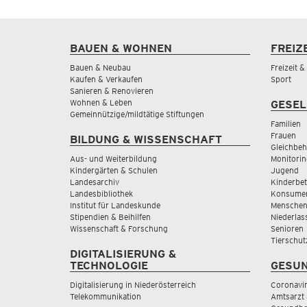
BAUEN & WOHNEN
FREIZ
Bauen & Neubau
Freizeit 
Kaufen & Verkaufen
Sport
Sanieren & Renovieren
Wohnen & Leben
GESEL
Gemeinnützige/mildtätige Stiftungen
Familien
Frauen
BILDUNG & WISSENSCHAFT
Gleichbeh
Aus- und Weiterbildung
Monitorin
Kindergärten & Schulen
Jugend
Landesarchiv
Kinderbe
Landesbibliothek
Konsumen
Institut für Landeskunde
Menschen
Stipendien & Beihilfen
Niederlas
Wissenschaft & Forschung
Senioren
Tierschut
DIGITALISIERUNG &
TECHNOLOGIE
GESUN
Digitalisierung in Niederösterreich
Coronavi
Telekommunikation
Amtsarzt 