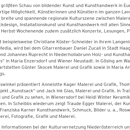
 größten Schau von bildender Kunst und Kunsthandwerk in Eur
rtige Möglichkeit, Künstlerinnen und Künstlern im ganzen Land 
 breite und spannende regionale Kulturszene zwischen Malerei,
design, Installationskunst und Kunsthandwerk mit allen Sinne
 Herbst-Wochenende zudem zusätzlich Konzerte, Lesungen, 
t beispielsweise Christiane Küster-Schneider in ihrem Langenl
edia, wird bei dem Gitarrenbauer Daniel Zucali in Stadt Haag 
nd Johannes Ruprecht in Niederhollabrunn Holz- und Kunstha
“ in Maria Enzersdorf und Wiener Neustadt. In Gösing am Wag
rtstetten Günter Skocek Malerei und Grafik sowie in Maria 
gs.
uswinkel präsentiert Annelotte Kager Malerei und Grafik, Th
jekt „Kunstsack“ und Jack Ink Glas, Malerei und Grafik. In Trai
 und Grafik zu sehen, in Wienersdorf bei Heidi Winter Kerami
en. In Scheibbs wiederum zeigt Traude Egger Malerei, der Kun
 Franziska Karner Kunsthandwerk, Schmuck, Bilder u. a., Ros
erei, Fotografie, Grafik und Malerei.
 Informationen bei der Kulturvernetzung Niederösterreich u