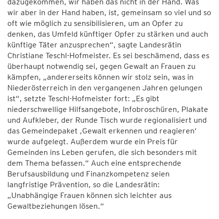
dazugekommen, wir haben das nicht in der Hand. Was
wir aber in der Hand haben, ist, gemeinsam so viel und so
oft wie möglich zu sensibilisieren, um an Opfer zu
denken, das Umfeld künftiger Opfer zu stärken und auch
künftige Täter anzusprechen“, sagte Landesrätin
Christiane Teschl-Hofmeister. Es sei beschämend, dass es
überhaupt notwendig sei, gegen Gewalt an Frauen zu
kämpfen, „andererseits können wir stolz sein, was in
Niederösterreich in den vergangenen Jahren gelungen
ist“, setzte Teschl-Hofmeister fort: „Es gibt
niederschwellige Hilfsangebote, Infobroschüren, Plakate
und Aufkleber, der Runde Tisch wurde regionalisiert und
das Gemeindepaket ,Gewalt erkennen und reagieren‘
wurde aufgelegt. Außerdem wurde ein Preis für
Gemeinden ins Leben gerufen, die sich besonders mit
dem Thema befassen.“ Auch eine entsprechende
Berufsausbildung und Finanzkompetenz seien
langfristige Prävention, so die Landesrätin:
„Unabhängige Frauen können sich leichter aus
Gewaltbeziehungen lösen.“