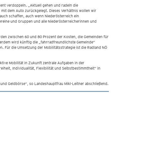
ent verdoppeln. „Aktuell gehen und radeln die
 mit dem Auto zurückgelegt. Dieses Verhältnis wollen wir
auch schaffen, auch wenn Niederösterreich ein
Vereine und Gruppen und alle Niederösterreicherinnen und
erden zwischen 60 und 80 Prozent der Kosten, die Gemeinden für
rdem wird künftig die „fahrradfreundlichste Gemeinde“
n. Für die Umsetzung der Mobilitätsstrategie ist die Radland NÖ
ive Mobilität in Zukunft zentrale Aufgaben in der
eit, Individualität, Flexibilität und Selbstbestimmtheit“ in
 und Geldbörse“, so Landeshauptfrau Mikl-Leitner abschließend.