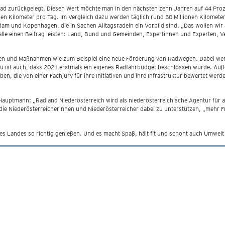
rad zurückgelegt. Diesen Wert möchte man in den nächsten zehn Jahren auf 44 Proz
en Kilometer pro Tag. Im Vergleich dazu werden täglich rund 50 Millionen Kilometer
am und Kopenhagen, die in Sachen Alltagsradeln ein Vorbild sind. „Das wollen wir 
alle einen Beitrag leisten: Land, Bund und Gemeinden, Expertinnen und Experten, 
itäten und Maßnahmen wie zum Beispiel eine neue Förderung von Radwegen. Dabei w
ist auch, dass 2021 erstmals ein eigenes Radfahrbudget beschlossen wurde. Auße
, die von einer Fachjury für ihre Initiativen und ihre Infrastruktur bewertet werde
uptmann: „Radland Niederösterreich wird als niederösterreichische Agentur für akt
ie Niederösterreicherinnen und Niederösterreicher dabei zu unterstützen, „mehr Freih
es Landes so richtig genießen. Und es macht Spaß, hält fit und schont auch Umwelt