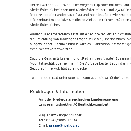
Derzeit werden 22 Prozent aller Wege zu Fuß oder mit dem Fahr
Niederösterreicherinnen und Niederösterreicher rund 2,4 Million
ändern“, so die Landeshauptfrau und nannte Städte wie Amsterd
Flächenbundesland ist.“ Um dieses Ziel zur erreichen, müssten 
Niederösterreicher.
Radland Niederösterreich setzt auf einen breiten Mix an Aktiv
die Errichtung von Radwegen tragen müssten, übernommen. Neu 
ausgezeichnet. Darüber hinaus wird es „Fahrradhauptstädte“ geben
Gesellschaft verantwortlich.
Dazu die Geschäftsführerin und „Radfahrbeauftragte“ Susanna Ha
Mobilitätspolitik übernehmen.“ Die Aufgabe besteht auch darin, d
Bezug auf ihre Mobilität zu entdecken.
“Wer mit dem Rad unterwegs ist, kann auch die Schönheit unser
Rückfragen & Information
Amt der Niederösterreichischen Landesregierung
Landesamtsdirektion/Öffentlichkeitsarbeit
Mag. Franz Klingenbrunner
Tel.: 02742/9005-13314
Email:
presse@noel.gv.at